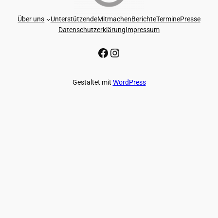
Über uns
Unterstützende
Mitmachen
Berichte
Termine
Presse
Datenschutzerklärung
Impressum
Facebook-Seite von GAGGENAU FÜR DEMOKRATIE
Instagram-Seite von GAGGENAU FÜR DEMOKRATIE
Gestaltet mit
WordPress