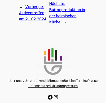
Nächste:
←
Vorherige:
Buttonproduktion in
Aktiventreffen
der heimischen
am 21.02.2024
Küche
→
Über uns
Unterstützende
Mitmachen
Berichte
Termine
Presse
Datenschutzerklärung
Impressum
Facebook-Seite von GAGGENAU FÜR DEMOKRATIE
Instagram-Seite von GAGGENAU FÜR DEMOKRATIE